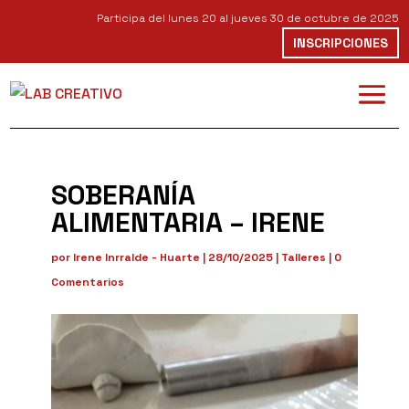
Participa del lunes 20 al jueves 30 de octubre de 2025
INSCRIPCIONES
SOBERANÍA
ALIMENTARIA – IRENE
por
Irene Inrralde - Huarte
|
28/10/2025
|
Talleres
|
0
Comentarios