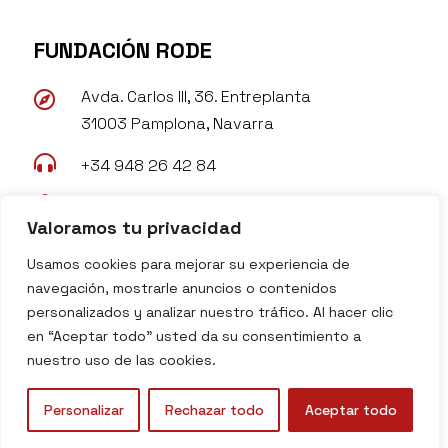
FUNDACIÓN RODE
Avda. Carlos III, 36. Entreplanta

31003 Pamplona, Navarra

+34 948 26 42 84

rode@fundacionrode.org
Valoramos tu privacidad

www.fundacionrode.org
Usamos cookies para mejorar su experiencia de
navegación, mostrarle anuncios o contenidos
personalizados y analizar nuestro tráfico. Al hacer clic
en “Aceptar todo” usted da su consentimiento a
nuestro uso de las cookies.
Copyright © 2026 Fundación Rode I Todos los
derechos reservados
Personalizar
Rechazar todo
Aceptar todo