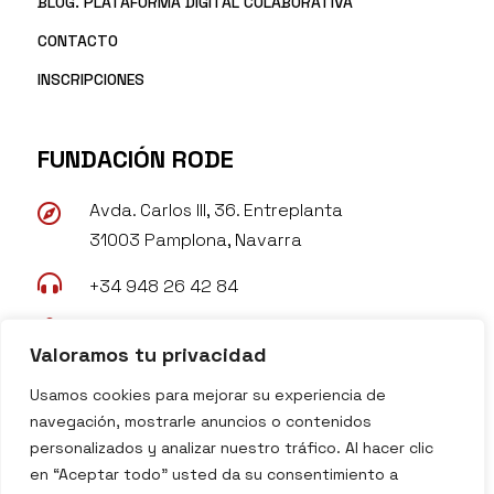
BLOG. PLATAFORMA DIGITAL COLABORATIVA
CONTACTO
INSCRIPCIONES
FUNDACIÓN RODE
Avda. Carlos III, 36. Entreplanta

31003 Pamplona, Navarra

+34 948 26 42 84

rode@fundacionrode.org
Valoramos tu privacidad

www.fundacionrode.org
Usamos cookies para mejorar su experiencia de
navegación, mostrarle anuncios o contenidos
personalizados y analizar nuestro tráfico. Al hacer clic
en “Aceptar todo” usted da su consentimiento a