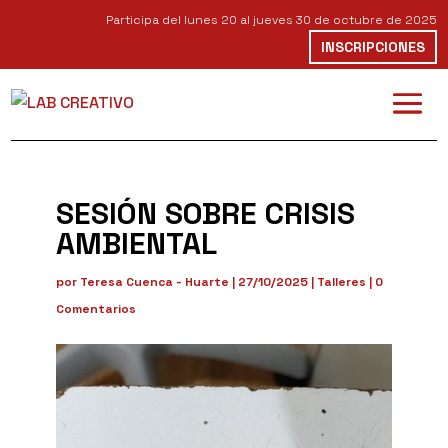
Participa del lunes 20 al jueves 30 de octubre de 2025
INSCRIPCIONES
SESIÓN SOBRE CRISIS
AMBIENTAL
por
Teresa Cuenca - Huarte
|
27/10/2025
|
Talleres
|
0
Comentarios