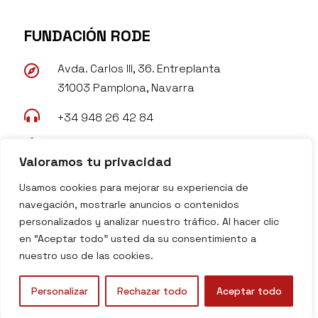
FUNDACIÓN RODE
Avda. Carlos III, 36. Entreplanta

31003 Pamplona, Navarra

+34 948 26 42 84

rode@fundacionrode.org
Valoramos tu privacidad

www.fundacionrode.org
Usamos cookies para mejorar su experiencia de
navegación, mostrarle anuncios o contenidos
personalizados y analizar nuestro tráfico. Al hacer clic
en “Aceptar todo” usted da su consentimiento a
nuestro uso de las cookies.
Copyright © 2026 Fundación Rode I Todos los
derechos reservados
Personalizar
Rechazar todo
Aceptar todo