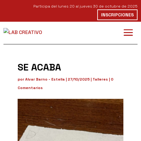
Participa del lunes 20 al jueves 30 de octubre de 2025
INSCRIPCIONES
SE ACABA
por
Alvar Barno - Estella
|
27/10/2025
|
Talleres
|
0
Comentarios