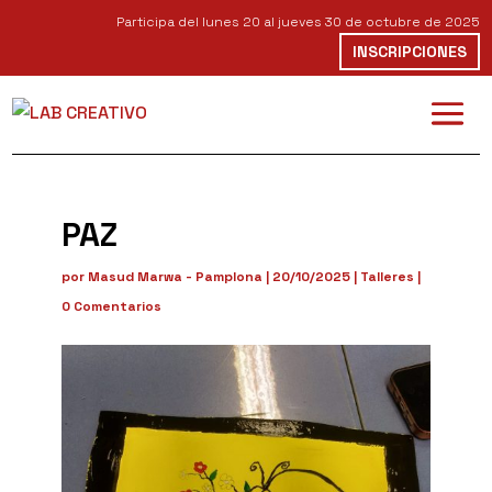
Participa del lunes 20 al jueves 30 de octubre de 2025
INSCRIPCIONES
PAZ
por
Masud Marwa - Pamplona
|
20/10/2025
|
Talleres
|
0 Comentarios