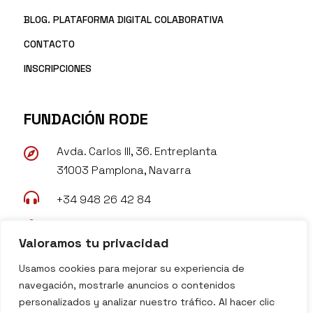
BLOG. PLATAFORMA DIGITAL COLABORATIVA
CONTACTO
INSCRIPCIONES
FUNDACIÓN RODE
Avda. Carlos III, 36. Entreplanta

31003 Pamplona, Navarra

+34 948 26 42 84

rode@fundacionrode.org
Valoramos tu privacidad

www.fundacionrode.org
Usamos cookies para mejorar su experiencia de
navegación, mostrarle anuncios o contenidos
personalizados y analizar nuestro tráfico. Al hacer clic