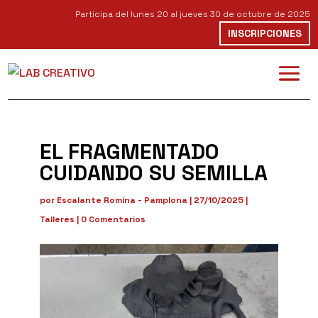
Participa del lunes 20 al jueves 30 de octubre de 2025
INSCRIPCIONES
EL FRAGMENTADO
CUIDANDO SU SEMILLA
por
Escalante Romina - Pamplona
|
27/10/2025
|
Talleres
|
0 Comentarios