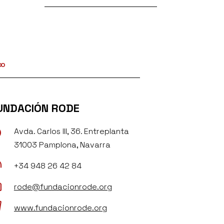
UNDACIÓN RODE
Avda. Carlos III, 36. Entreplanta

31003 Pamplona, Navarra

+34 948 26 42 84

rode@fundacionrode.org

www.fundacionrode.org