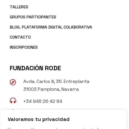
TALLERES
GRUPOS PARTICIPANTES
BLOG. PLATAFORMA DIGITAL COLABORATIVA
CONTACTO
INSCRIPCIONES
FUNDACIÓN RODE
Avda. Carlos III, 36. Entreplanta

31003 Pamplona, Navarra

+34 948 26 42 84

rode@fundacionrode.org
Valoramos tu privacidad

www.fundacionrode.org