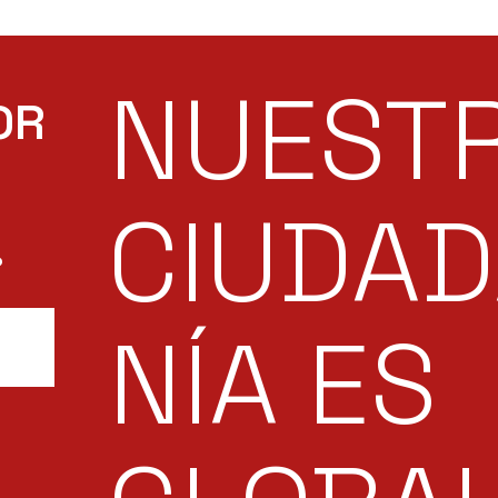
NUEST
OR
CIUDA
.
NÍA ES