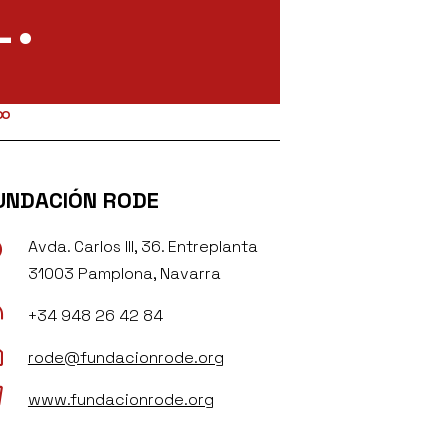
.
UNDACIÓN RODE
Avda. Carlos III, 36. Entreplanta

31003 Pamplona, Navarra

+34 948 26 42 84

rode@fundacionrode.org

www.fundacionrode.org