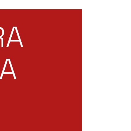
RA
DA